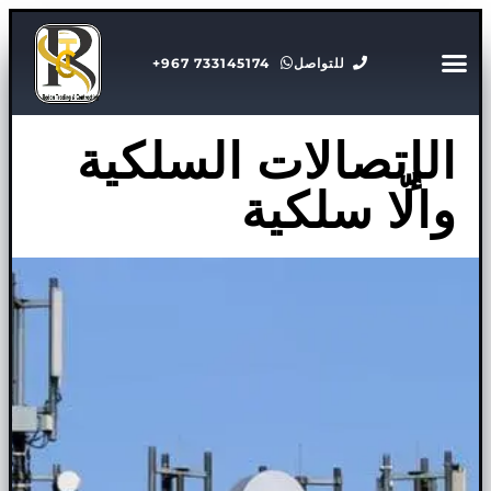
للتواصل
733145174 967+
الإتصالات السلكية
والّا سلكية